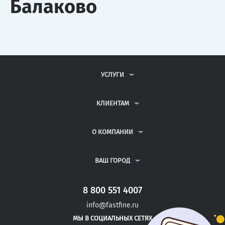
Балаково
УСЛУГИ
КОНТРОЛЬНЫЕ РАБОТЫ
ДИПЛОМНЫЕ РАБОТЫ
КЛИЕНТАМ
КУРСОВЫЕ РАБОТЫ
АНТИПЛАГИАТ
РЕФЕРАТЫ
ВОПРОСЫ И ОТВЕТЫ
О КОМПАНИИ
ВСЕ УСЛУГИ
ПУБЛИЧНАЯ ОФЕРТА
О КОМПАНИИ
ПОЛИТИКА КОНФИДЕНЦИАЛЬНОСТИ
КОНТАКТЫ
ВАШ ГОРОД
АВТОРАМ
МОСКВА
САНКТ-ПЕТЕРБУРГ
8 800 551 4007
ЭНГЕЛЬС
info@fastfine.ru
ДЗЕРЖИНСК
МЫ В СОЦИАЛЬНЫХ СЕТЯХ