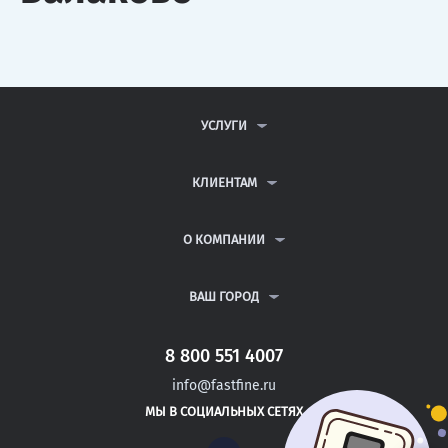
УСЛУГИ
КОНТРОЛЬНЫЕ РАБОТЫ
ДИПЛОМНЫЕ РАБОТЫ
КЛИЕНТАМ
КУРСОВЫЕ РАБОТЫ
АНТИПЛАГИАТ
РЕФЕРАТЫ
ВОПРОСЫ И ОТВЕТЫ
О КОМПАНИИ
ВСЕ УСЛУГИ
ПУБЛИЧНАЯ ОФЕРТА
О КОМПАНИИ
ПОЛИТИКА КОНФИДЕНЦИАЛЬНОСТИ
КОНТАКТЫ
ВАШ ГОРОД
АВТОРАМ
МОСКВА
САНКТ-ПЕТЕРБУРГ
8 800 551 4007
ЭНГЕЛЬС
info@fastfine.ru
ДЗЕРЖИНСК
МЫ В СОЦИАЛЬНЫХ СЕТЯХ
РУБЦОВСК