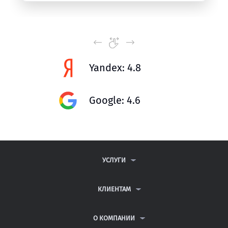
Yandex: 4.8
Google: 4.6
УСЛУГИ
КОНТРОЛЬНЫЕ РАБОТЫ
ДИПЛОМНЫЕ РАБОТЫ
КЛИЕНТАМ
КУРСОВЫЕ РАБОТЫ
АНТИПЛАГИАТ
РЕФЕРАТЫ
ВОПРОСЫ И ОТВЕТЫ
О КОМПАНИИ