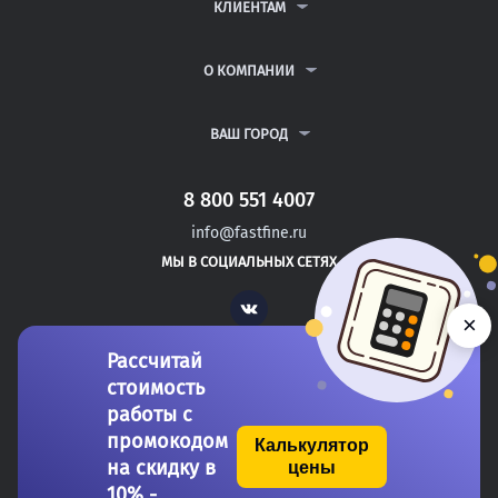
ДИПЛОМНЫЕ РАБОТЫ
КЛИЕНТАМ
КУРСОВЫЕ РАБОТЫ
АНТИПЛАГИАТ
РЕФЕРАТЫ
ВОПРОСЫ И ОТВЕТЫ
О КОМПАНИИ
ВСЕ УСЛУГИ
ПУБЛИЧНАЯ ОФЕРТА
О КОМПАНИИ
ПОЛИТИКА КОНФИДЕНЦИАЛЬНОСТИ
КОНТАКТЫ
ВАШ ГОРОД
АВТОРАМ
МОСКВА
САНКТ-ПЕТЕРБУРГ
8 800 551 4007
ЭНГЕЛЬС
info@fastfine.ru
ДЗЕРЖИНСК
МЫ В СОЦИАЛЬНЫХ СЕТЯХ
РУБЦОВСК
Vk
×
Рассчитай
стоимость
работы с
промокодом
Калькулятор
на скидку в
цены
Copyright 2011-2026 FastFine.ru
10% -