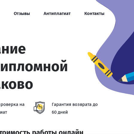
Отзывы
Антиплагиат
Контакты
ание
дипломной
аково
проверка на
Гарантия возврата до
иат
60 дней
стоимость работы онлайн