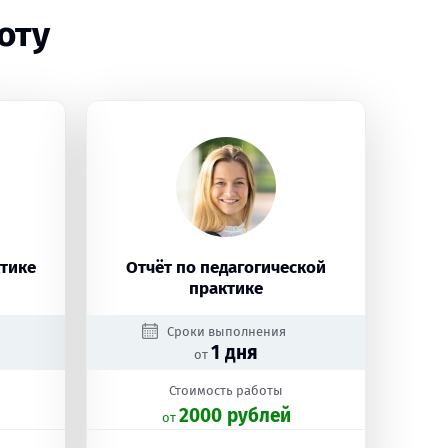
оту
ктике
Отчёт по педагогической
практике
Сроки выполнения
1 дня
от
Стоимость работы
2000 рублей
oт