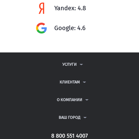
Yandex: 4.8
Google: 4.6
УСЛУГИ
КОНТРОЛЬНЫЕ РАБОТЫ
ДИПЛОМНЫЕ РАБОТЫ
КЛИЕНТАМ
КУРСОВЫЕ РАБОТЫ
АНТИПЛАГИАТ
РЕФЕРАТЫ
ВОПРОСЫ И ОТВЕТЫ
О КОМПАНИИ
ВСЕ УСЛУГИ
ПУБЛИЧНАЯ ОФЕРТА
О КОМПАНИИ
ПОЛИТИКА КОНФИДЕНЦИАЛЬНОСТИ
КОНТАКТЫ
ВАШ ГОРОД
АВТОРАМ
МОСКВА
САНКТ-ПЕТЕРБУРГ
8 800 551 4007